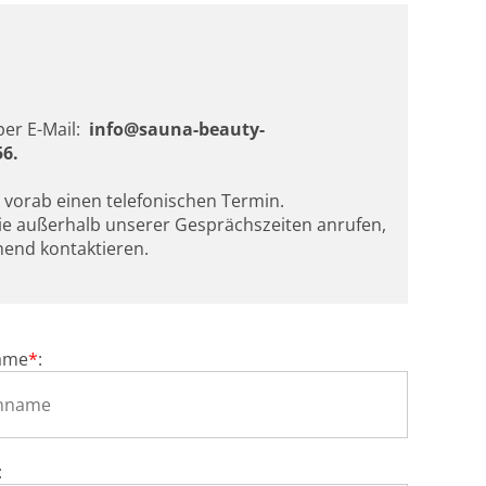
per E-Mail:
info@sauna-beauty-
56.
e vorab einen telefonischen Termin.
Sie außerhalb unserer Gesprächszeiten anrufen,
end kontaktieren.
ame
*
:
: